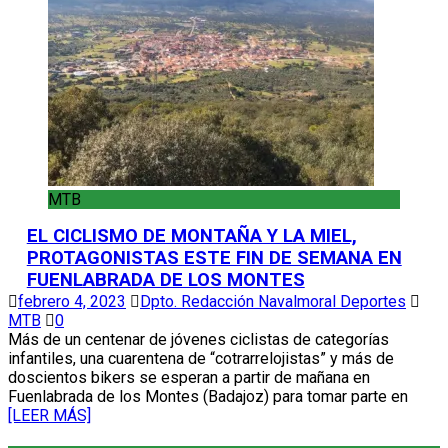
MTB
EL CICLISMO DE MONTAÑA Y LA MIEL,
PROTAGONISTAS ESTE FIN DE SEMANA EN
FUENLABRADA DE LOS MONTES
febrero 4, 2023
Dpto. Redacción Navalmoral Deportes
MTB
0
Más de un centenar de jóvenes ciclistas de categorías
infantiles, una cuarentena de “cotrarrelojistas” y más de
doscientos bikers se esperan a partir de mañana en
Fuenlabrada de los Montes (Badajoz) para tomar parte en
[LEER MÁS]