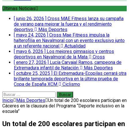
Últimas Noticias
[ junio 26, 2026 ]
Cross MAE Fitness lanza su campaña
de verano para mejorar la fuerza y el rendimiento
deportivo
Más Deportes
[ mayo 24, 2026 ]
Cross Mae Fitness impulsa la
halterofilia en Navalmoral con un evento exclusivo junto
a un referente nacional
Actualidad
[ mayo 6, 2026 ]
Los mejores gimnasios y centros
deportivos en Navalmoral de la Mata
Cross
[ enero 27, 2026 ]
Lucía Carvajal Ramos, campeona de
Extremadura infantil de Natación
Más Deportes
[ octubre 25, 2025 ]
El Extremadura-Ecopilas cerrará otra
brillante temporada deportiva en la última prueba de
Copa de España XCM
Ciclismo
Buscar:
Inicio
Más Deportes
Un total de 200 escolares participan en
Cáceres en la clausura del Programa “Deporte inclusivo en la
escuela”
Un total de 200 escolares participan en