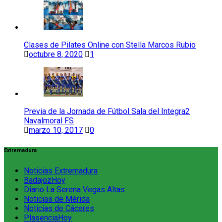
Clases de Pilates Online con Stella Marcos Rubio
octubre 8, 2020
1
Previa de la Jornada de Fútbol Sala del Integra2
Navalmoral FS
marzo 10, 2017
0
Extremadura
Noticias Extremadura
BadajozHoy
Diario La Serena Vegas Altas
Noticias de Mérida
Noticias de Cáceres
PlasenciaHoy