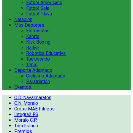
Fútbol Americano
Fútbol Sala
Fútbol Playa
Natación
Más Deportes
Entrevistas
Karate
Kick Boxing
Rallye
Robótica Educativa
Taekwondo
Tenis
Deporte Adaptado
Ciclismo Adaptado
Paratriatlón
Eventos
C.D. Navalmaratón
C.N. Moralo
Cross MAE Fitness
Integra2 FS
Moralo C.P.
Toni Franco
Premios