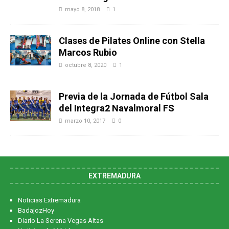
mayo 8, 2018
1
Clases de Pilates Online con Stella
Marcos Rubio
octubre 8, 2020
1
Previa de la Jornada de Fútbol Sala
del Integra2 Navalmoral FS
marzo 10, 2017
0
EXTREMADURA
Noticias Extremadura
BadajozHoy
Diario La Serena Vegas Altas